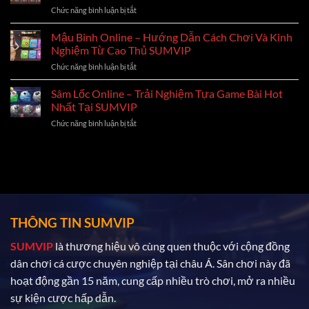
Quay
ở
Chức năng bình luận bị tắt
Hội
Thưởng
Poker
Cược
Xổ
Online
Mậu Binh Online – Hướng Dẫn Cách Chơi Và Kinh
Keno
Số
–
Trực
Nghiệm Từ Cao Thủ SUMVIP
3
Tựa
Tuyến
Miền
ở
Chức năng bình luận bị tắt
Game
Hiện
Trên
Mậu
Bài
Đại
Nền
Binh
Sâm Lốc Online – Trải Nghiệm Tựa Game Bài Hot
Đấu
Tại
Tảng
Online
Trí
Nhất Tại SUMVIP
Keno
SUMVIP
–
Không
SUMVIP
ở
Chức năng bình luận bị tắt
Hướng
Nên
Sâm
Dẫn
Bỏ
Lốc
Cách
Qua
Online
Chơi
Tại
–
Và
SUMVIP
Trải
Kinh
Nghiệm
Nghiệm
Tựa
Từ
Game
Cao
THÔNG TIN SUMVIP
Bài
Thủ
Hot
SUMVIP
SUMVIP
là thương hiệu vô cùng quen thuộc với cộng đồng
Nhất
dân chơi cá cược chuyên nghiệp tại châu Á. Sân chơi này đã
Tại
SUMVIP
hoạt động gần 15 năm, cung cấp nhiều trò chơi, mở ra nhiều
sự kiện cược hấp dẫn.