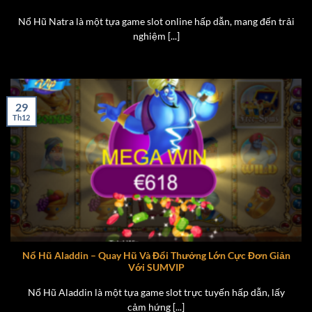
Nổ Hũ Natra là một tựa game slot online hấp dẫn, mang đến trải
nghiệm [...]
29
Th12
Nổ Hũ Aladdin – Quay Hũ Và Đổi Thưởng Lớn Cực Đơn Giản
Với SUMVIP
Nổ Hũ Aladdin là một tựa game slot trực tuyến hấp dẫn, lấy
cảm hứng [...]