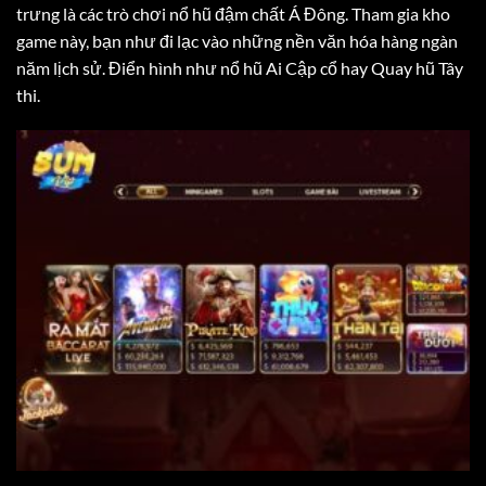
trưng là các trò chơi nổ hũ đậm chất Á Đông. Tham gia kho
game này, bạn như đi lạc vào những nền văn hóa hàng ngàn
năm lịch sử. Điển hình như nổ hũ Ai Cập cổ hay Quay hũ Tây
thi.