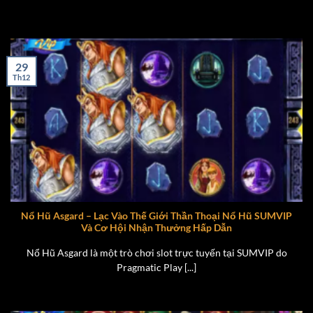
29
Th12
Nổ Hũ Asgard – Lạc Vào Thế Giới Thần Thoại Nổ Hũ SUMVIP
Và Cơ Hội Nhận Thưởng Hấp Dẫn
Nổ Hũ Asgard là một trò chơi slot trực tuyến tại SUMVIP do
Pragmatic Play [...]