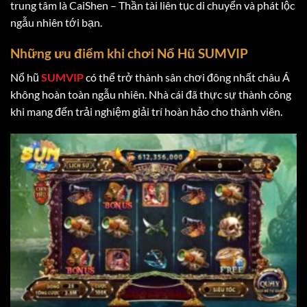
trung tâm là CaiShen – Thần tài liên tục di chuyển và phát lộc
ngẫu nhiên tới bạn.
Những ưu điểm khi chơi Nổ Hũ SUMVIP
Nổ hũ
SUMVIP
có thể trở thành sân chơi đông nhất châu Á
không hoàn toàn ngẫu nhiên. Nhà cái đã thực sự thành công
khi mang đến trải nghiệm giải trí hoàn hảo cho thành viên.