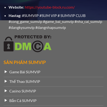
Website:
https://youtube-block.ru.com/
Hastag:
#SUMVIP #SUM VIP # SUMVIP CLUB
#cong_game_sumvip #game_bai_sumvip #nha_cai_sumvip
#dangkysumvip #dangnhapsumvip
SẢN PHẨM SUMVIP
Game Bài SUMVIP
Thể Thao SUMVIP
Casino SUMVIP
Bắn Cá SUMVIP