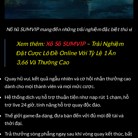
Nổ hũ SUMVIP mang đến những trải nghiệm đặc biệt thú vị
Xem thêm:
Xổ Số SUMVIP
– Trải Nghiệm
Đặt Cược Lô Đề Online Với Tỷ Lệ 1 Ăn
3,66 Và Thưởng Cao
Quay hũ vui, kết quả ngẫu nhiên và cơ hội nhận thưởng cao
dành cho mọi thành viên và mọi mức cược.
Hệ thống dịch vụ hỗ trợ thuận tiện như nạp rút 1 chạm, hỗ
trợ live 24 giờ, tính năng hỗ trợ quay độc đáo.
Thế giới game đa dạng, đưa bạn đến với đủ mọi đề tài và
thời đại.
Trả thưởng sòng phẳng ngay sau khi vòng quay kết thúc, bất