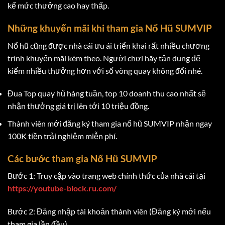
kể mức thưởng cao hay thấp.
Những khuyến mãi khi tham gia Nổ Hũ SUMVIP
Nổ hũ cũng được nhà cái ưu ái triển khai rất nhiều chương
trình khuyến mãi kèm theo. Người chơi hãy tận dụng để
kiếm nhiều thưởng hơn với số vòng quay không đổi nhé.
Đua Top quay hũ hàng tuần, top 10 doanh thu cao nhất sẽ
nhận thưởng giá trị lên tới 10 triệu đồng.
Thành viên mới đăng ký tham gia nổ hũ SUMVIP nhận ngay
100K tiền trải nghiệm miễn phí.
Các bước tham gia Nổ Hũ SUMVIP
Bước 1: Truy cập vào trang web chính thức của nhà cái tại
https://youtube-block.ru.com/
Bước 2: Đăng nhập tài khoản thành viên (Đăng ký mới nếu
tham gia lần đầu).