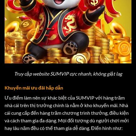
Truy cập website SUMVIP cực nhanh, không giật lag
Khuyến mãi ưu đãi hấp dẫn
Ưu điểm làm nên sự khác biệt của SUMVIP với hàng trăm
nhà cái trên thị trường chính là nằm ở kho khuyến mãi. Nhà
cái cung cấp đến hàng trăm chương trình thưởng, điều kiện
và cách tham gia đa dạng. Mọi đối tượng dù người chơi mới
hay lâu năm đều có thể tham gia dễ dàng. Điển hình như: