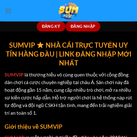
Bỏ
qua
nội
dung
ĐĂNG KÝ
ĐĂNG NHẬP
SUMVIP
NHÀ CÁI TRỰC TUYẾN UY
TÍN HÀNG ĐẦU | LINK ĐĂNG NHẬP MỚI
NHẤT
SUMVIP
là thương hiệu vô cùng quen thuộc với cộng đồng
dân chơi cá cược chuyên nghiệp tại châu Á. Sân chơi này đã
hoạt động gần 15 năm, cung cấp nhiều trò chơi, mở ra nhiều
sự kiện cược hấp dẫn. Hỗ trợ người chơi là hệ thống nạp rút
tự động và đội ngũ CSKH tận tình, mang đến trải nghiệm giải
trí an toàn số 1.
Giới thiệu về SUMVIP