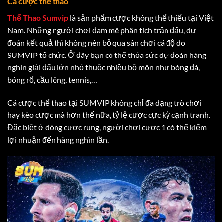
Cá cược thể thao
Thể Thao Sumvip
là sản phẩm cược không thể thiếu tại Việt
Nam. Những người chơi đam mê phân tích trận đấu, dự
đoán kết quả thì không nên bỏ qua sân chơi cá độ do
SUMVIP tổ chức. Ở đây bạn có thể thỏa sức dự đoán hàng
nghìn giải đấu lớn nhỏ thuộc nhiều bộ môn như bóng đá,
bóng rổ, cầu lông, tennis,…
Cá cược thể thao tại SUMVIP không chỉ đa dạng trò chơi
hay kèo cược mà hơn thế nữa, tỷ lệ cược cực kỳ cạnh tranh.
Đặc biệt ở dòng cược rung, người chơi cược 1 có thể kiếm
lợi nhuận đến hàng nghìn lần.