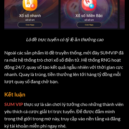
Lô đề trực tuyến có tỷ lệ ăn thưởng cao
Ngoài các sản phẩm lô đề truyền thống, mới đây SUMVIP đã
ra mắt hệ thống trò chơi xổ số điện tử. Hệ thống RNG hoạt
động 24/7, quay số tạo kết quả ngẫu nhiên với thời gian cực
nhanh. Quay là trúng, tiền thưởng lên tới hàng tỷ đồng mỗi
lượt quay số đang chờ bạn.
Kết luận
SUM VIP
thực sự là sân chơi lý tưởng cho những thành viên
yêu thích cá cược giải trí trực tuyến. Để được đắm mình
trong thế giới trong mơ này, truy cập vào nền tảng và đăng
ký tài khoản miễn phí ngay nhé.