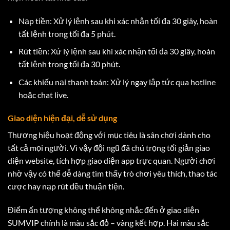
Nạp tiền: Xử lý lệnh sau khi xác nhận tối đa 30 giây, hoàn
tất lệnh trong tối đa 5 phút.
Rút tiền: Xử lý lệnh sau khi xác nhận tối đa 30 giây, hoàn
tất lệnh trong tối đa 30 phút.
Các khiếu nại thanh toán: Xử lý ngay lập tức qua hotline
hoặc chat live.
Giao diện hiện đại, dễ sử dụng
Thương hiệu hoạt động với mục tiêu là sân chơi dành cho
tất cả mọi người. Vì vậy đội ngũ đã chú trọng tối giản giao
diện website, tích hợp giao diện app trực quan. Người chơi
nhờ vậy có thể dễ dàng tìm thấy trò chơi yêu thích, thao tác
cược hay nạp rút đều thuận tiện.
Điểm ấn tượng không thể không nhắc đến ở giao diện
SUMVIP chính là màu sắc đỏ – vàng kết hợp. Hai màu sắc