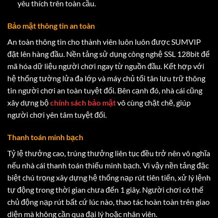
yêu thích trên toàn cầu.
Bảo mật thông tin an toàn
An toàn thông tin cho thành viên luôn luôn được SUMVIP
đặt lên hàng đầu. Nền tảng sử dụng công nghệ SSL 128bit để
mã hóa dữ liệu người chơi ngay từ nguồn đầu. Kết hợp với
hệ thống tường lửa đa lớp và máy chủ tối tân lưu trữ thông
tin người chơi an toàn tuyệt đối. Bên cạnh đó, nhà cái cũng
xây dựng bộ
chính sách bảo mật
vô cùng chặt chẽ, giúp
người chơi yên tâm tuyệt đối.
Thanh toán minh bạch
Tỷ lệ thưởng cao, trúng thưởng liên tục đều trở nên vô nghĩa
nếu nhà cái thanh toán thiếu minh bạch. Vì vậy nền tảng đặc
biệt chú trọng xây dựng hệ thống nạp rút tiên tiến, xử lý lệnh
tự động trong thời gian chưa đến 1 giây. Người chơi có thể
chủ động nạp rút bất cứ lúc nào, thao tác hoàn toàn trên giao
diện mà không cần qua đại lý hoặc nhân viên.