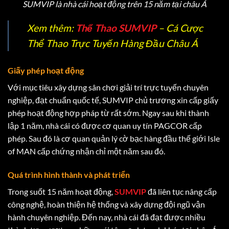
SUMVIP là nhà cái hoạt động trên 15 năm tại châu Á
Xem thêm:
Thể Thao SUMVIP
– Cá Cược
Thể Thao Trực Tuyến Hàng Đầu Châu Á
Giấy phép hoạt động
Với mục tiêu xây dựng sân chơi giải trí trực tuyến chuyên
nghiệp, đạt chuẩn quốc tế, SUMVIP chủ trương xin cấp giấy
phép hoạt động hợp pháp từ rất sớm. Ngay sau khi thành
lập 1 năm, nhà cái có được cơ quan uy tín PAGCOR cấp
phép. Sau đó là cơ quan quản lý cờ bạc hàng đầu thế giới Isle
of MAN cấp chứng nhận chỉ một năm sau đó.
Quá trình hình thành và phát triển
Trong suốt 15 năm hoạt động,
SUMVIP
đã liên tục nâng cấp
công nghệ, hoàn thiện hệ thống và xây dựng đội ngũ vận
hành chuyên nghiệp. Đến nay, nhà cái đã đạt được nhiều