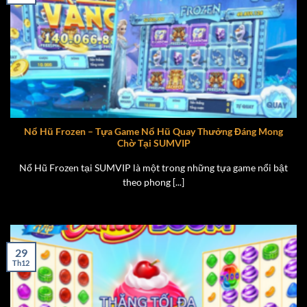
Nổ Hũ Frozen – Tựa Game Nổ Hũ Quay Thưởng Đáng Mong
Chờ Tại SUMVIP
Nổ Hũ Frozen tại SUMVIP là một trong những tựa game nổi bật
theo phong [...]
29
Th12