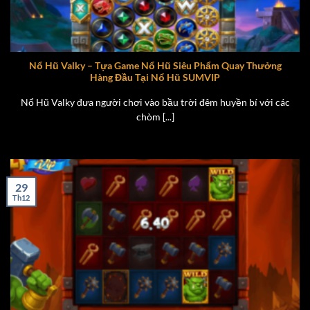
Nổ Hũ Valky – Tựa Game Nổ Hũ Siêu Phẩm Quay Thưởng
Hàng Đầu Tại Nổ Hũ SUMVIP
Nổ Hũ Valky đưa người chơi vào bầu trời đêm huyền bí với các
chòm [...]
29
Th12