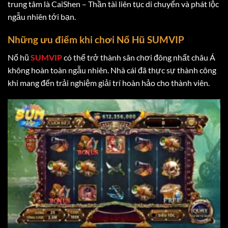
trung tâm là CaiShen – Thần tài liên tục di chuyển và phát lộc
ngẫu nhiên tới bạn.
Những ưu điểm khi chơi Nổ Hũ SUMVIP
Nổ hũ
SUMVIP
có thể trở thành sân chơi đông nhất châu Á
không hoàn toàn ngẫu nhiên. Nhà cái đã thực sự thành công
khi mang đến trải nghiệm giải trí hoàn hảo cho thành viên.