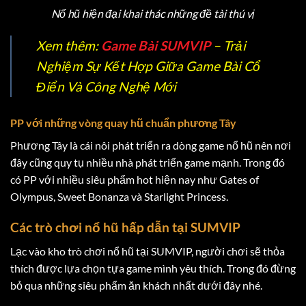
Nổ hũ hiện đại khai thác những đề tài thú vị
Xem thêm:
Game Bài SUMVIP
– Trải
Nghiệm Sự Kết Hợp Giữa Game Bài Cổ
Điển Và Công Nghệ Mới
PP với những vòng quay hũ chuẩn phương Tây
Phương Tây là cái nôi phát triển ra dòng game nổ hũ nên nơi
đây cũng quy tụ nhiều nhà phát triển game mạnh. Trong đó
có PP với nhiều siêu phẩm hot hiện nay như Gates of
Olympus, Sweet Bonanza và Starlight Princess.
Các trò chơi nổ hũ hấp dẫn tại SUMVIP
Lạc vào kho trò chơi nổ hũ tại SUMVIP, người chơi sẽ thỏa
thích được lựa chọn tựa game mình yêu thích. Trong đó đừng
bỏ qua những siêu phẩm ăn khách nhất dưới đây nhé.