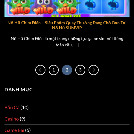
Nổ Hũ Chim Điên – Siêu Phẩm Quay Thưởng Đang Chờ Bạn Tại
Nổ Hũ SUMVIP
Nổ Hũ Chim Điên là một trong những tựa game slot nổi tiếng
toàn cầu, [...]
1
2
3
DANH MỤC
Bắn Cá
(10)
Casino
(9)
Game Bài
(5)