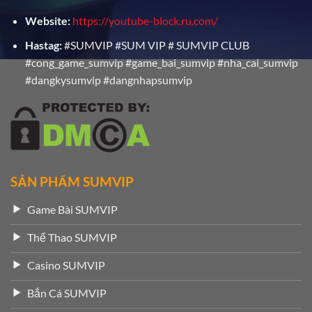
Website:
https://youtube-block.ru.com/
Hastag:
#SUMVIP #SUM VIP # SUMVIP CLUB
#cong_game_sumvip #game_bai_sumvip #nha_cai_sumvip
#dangkysumvip #dangnhapsumvip
SẢN PHẨM SUMVIP
Game Bài SUMVIP
Thể Thao SUMVIP
Casino SUMVIP
Bắn Cá SUMVIP