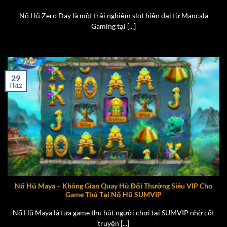
Nổ Hũ Zero Day là một trải nghiệm slot hiện đại từ Mancala
Gaming tại [...]
29
Th12
Nổ Hũ Maya – Không Gian Quay Hũ Đổi Thưởng Siêu VIP Cho
Game Thủ Tại Nổ Hũ SUMVIP
Nổ Hũ Maya là tựa game thu hút người chơi tại SUMVIP nhờ cốt
truyện [...]