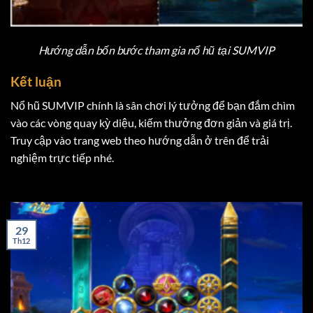
Hướng dẫn bốn bước tham gia nổ hũ tại SUMVIP
Kết luận
Nổ hũ SUMVIP chính là sân chơi lý tưởng để bạn đắm chìm
vào các vòng quay kỳ diệu, kiếm thưởng đơn giản và giá trị.
Truy cập vào trang web theo hướng dẫn ở trên để trải
nghiệm trực tiếp nhé.
29
Th12